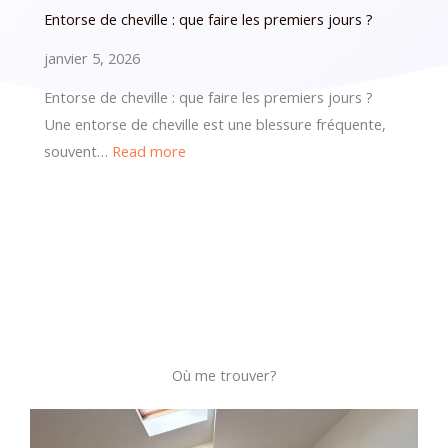
Entorse de cheville : que faire les premiers jours ?
janvier 5, 2026
Entorse de cheville : que faire les premiers jours ?
Une entorse de cheville est une blessure fréquente,
:
souvent…
Read more
Entorse
de
cheville
:
que
faire
les
premiers
Où me trouver?
jours
?