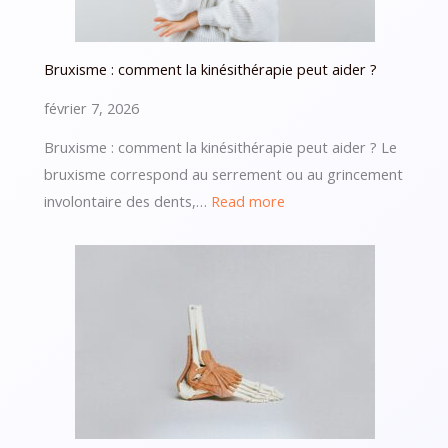
3
erreurs
à
Bruxisme : comment la kinésithérapie peut aider ?
éviter
février 7, 2026
Bruxisme : comment la kinésithérapie peut aider ? Le
bruxisme correspond au serrement ou au grincement
:
involontaire des dents,…
Read more
Bruxisme
:
comment
la
kinésithérapie
peut
aider
?